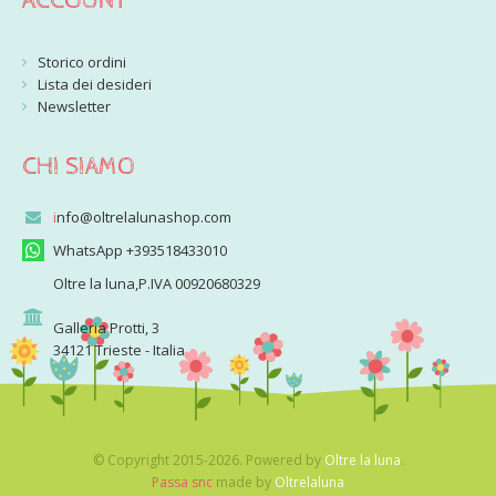
ACCOUNT
Storico ordini
Lista dei desideri
Newsletter
CHI SIAMO
i
nfo@oltrelalunashop.com
WhatsApp +393518433010
Oltre la luna,P.IVA 00920680329
Galleria Protti, 3
34121 Trieste - Italia
© Copyright 2015-2026. Powered by
Oltre la luna
.
Passa snc
made by
Oltrelaluna