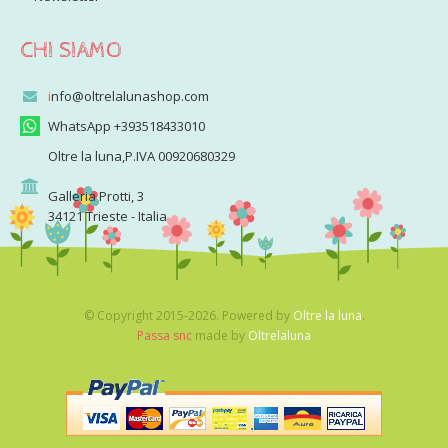
CHI SIAMO
i
nfo@oltrelalunashop.com
WhatsApp +393518433010
Oltre la luna,P.IVA 00920680329
Galleria Protti, 3
34121 Trieste - Italia
© Copyright 2015-2026. Powered by
Oltre la luna
.
Passa snc
made by
Oltrelaluna