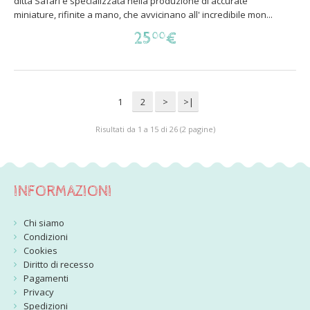
ditta Safari è specializzata nella produzione di accurate
miniature, rifinite a mano, che avvicinano all' incredibile mon...
25
€
00
1
2
>
>|
Risultati da 1 a 15 di 26 (2 pagine)
INFORMAZIONI
Chi siamo
Condizioni
Cookies
Diritto di recesso
Pagamenti
Privacy
Spedizioni