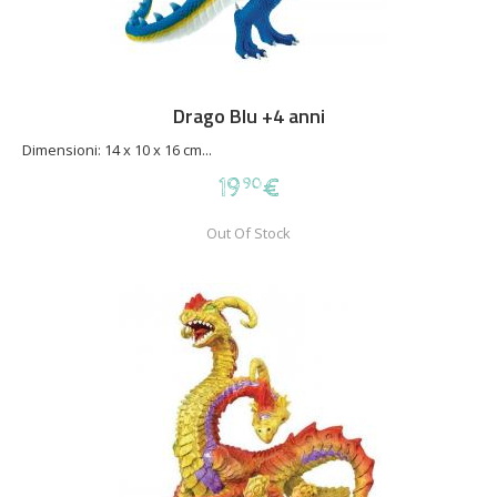
Drago Blu +4 anni
Dimensioni: 14 x 10 x 16 cm...
19
€
90
Out Of Stock