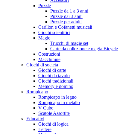
Accessori
Puzzle
Puzzle da 1 a 3 anni
Puzzle dai 3 anni
Puzzle per adulti
Carillon e Cofanetti musicali
Giochi scientifici
Magie
Trucchi di magie set
Carte da collezione e magia Bicycle
Costruzioni
Macchinine
Giochi di societa
Giochi di carte
Giochi da tavolo
Giochi tradizionali
Memory e domino
Rompicapo
Rompicapo in legno
Rompicapo in metallo
V Cube
Scatole Assortite
Educativi
Giochi di logica
Lettere