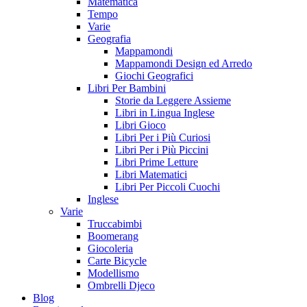
Matematica
Tempo
Varie
Geografia
Mappamondi
Mappamondi Design ed Arredo
Giochi Geografici
Libri Per Bambini
Storie da Leggere Assieme
Libri in Lingua Inglese
Libri Gioco
Libri Per i Più Curiosi
Libri Per i Più Piccini
Libri Prime Letture
Libri Matematici
Libri Per Piccoli Cuochi
Inglese
Varie
Truccabimbi
Boomerang
Giocoleria
Carte Bicycle
Modellismo
Ombrelli Djeco
Blog