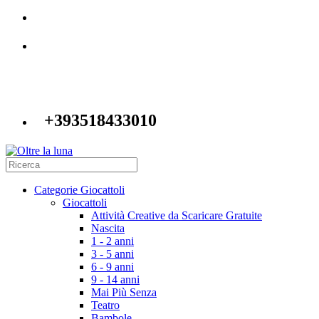
+393518433010
Categorie Giocattoli
Giocattoli
Attività Creative da Scaricare Gratuite
Nascita
1 - 2 anni
3 - 5 anni
6 - 9 anni
9 - 14 anni
Mai Più Senza
Teatro
Bambole