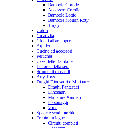
Bambole Corolle
Accessori Corolle
Bambole Lottie
Bambole Moulin Roty
Tinyly
Colori
Creatività
Giochi all'aria aperta
Aquiloni
Cucine ed accessori
Peluches
Case delle Bambole
Le torce della sera
Strumenti musicali
Arty Toys
Draghi Dinosauri e Miniature
Draghi Fantastici
Dinosauri
Miniature Animali
Personaggi
Varie
Spade e scudi morbidi
Trenini in legno
Circuiti completi