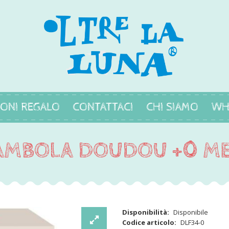
ONI REGALO
CONTATTACI
CHI SIAMO
WH
AMBOLA DOUDOU +0 ME
Disponibilità:
Disponibile
Codice articolo:
DLF34-0