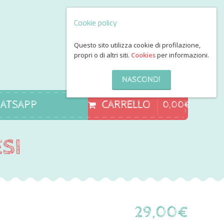
Cookie policy
Questo sito utilizza cookie di profilazione,
propri o di altri siti.
Cookies
per informazioni.
NASCONDI
ATSAPP
CARRELLO
0
,
00
€
SI
29
,
00
€