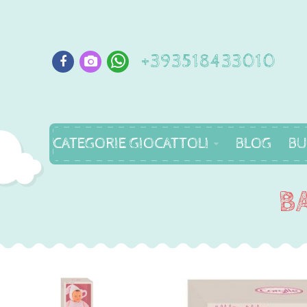
+393518433010
CATEGORIE GIOCATTOLI
BLOG
BU
B